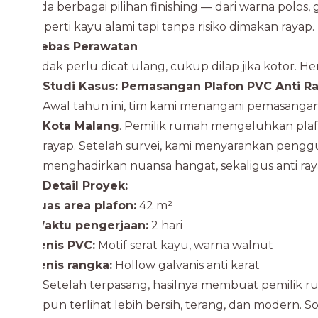
Ada berbagai pilihan finishing — dari warna polos, 
seperti kayu alami tapi tanpa risiko dimakan rayap.
Bebas Perawatan
Tidak perlu dicat ulang, cukup dilap jika kotor. H
Studi Kasus: Pemasangan Plafon PVC Anti Ra
Awal tahun ini, tim kami menangani pemasangan
Kota Malang
. Pemilik rumah mengeluhkan plaf
rayap. Setelah survei, kami menyarankan pengg
menghadirkan nuansa hangat, sekaligus anti ra
Detail Proyek:
Luas area plafon:
42 m²
Waktu pengerjaan:
2 hari
Jenis PVC:
Motif serat kayu, warna walnut
Jenis rangka:
Hollow galvanis anti karat
Setelah terpasang, hasilnya membuat pemilik r
pun terlihat lebih bersih, terang, dan modern. Sol