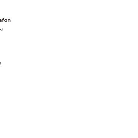
afon
sa
s