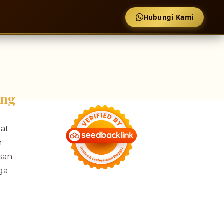
Hubungi Kami
ang
gat
n
san.
ga