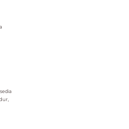
a
sedia
dur,