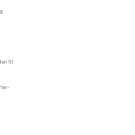
ng
ari 10
nar-