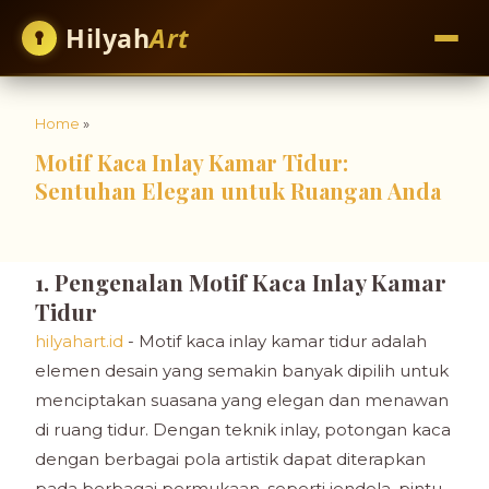
Hilyah
Art
Home
»
Motif Kaca Inlay Kamar Tidur:
Sentuhan Elegan untuk Ruangan Anda
1. Pengenalan Motif Kaca Inlay Kamar
Tidur
hilyahart.id
- Motif kaca inlay kamar tidur adalah
elemen desain yang semakin banyak dipilih untuk
menciptakan suasana yang elegan dan menawan
di ruang tidur. Dengan teknik inlay, potongan kaca
dengan berbagai pola artistik dapat diterapkan
pada berbagai permukaan, seperti jendela, pintu,