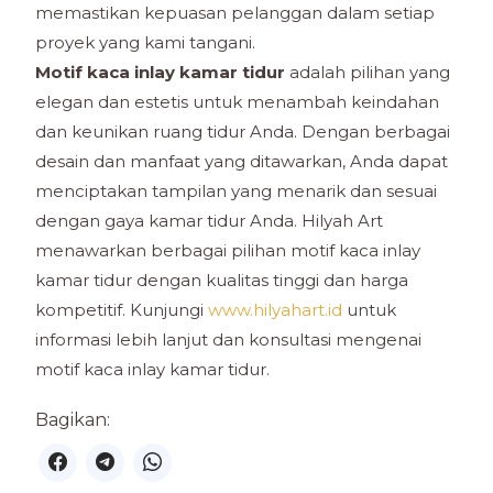
memastikan kepuasan pelanggan dalam setiap
proyek yang kami tangani.
Motif kaca inlay kamar tidur
adalah pilihan yang
elegan dan estetis untuk menambah keindahan
dan keunikan ruang tidur Anda. Dengan berbagai
desain dan manfaat yang ditawarkan, Anda dapat
menciptakan tampilan yang menarik dan sesuai
dengan gaya kamar tidur Anda. Hilyah Art
menawarkan berbagai pilihan motif kaca inlay
kamar tidur dengan kualitas tinggi dan harga
kompetitif. Kunjungi
www.hilyahart.id
untuk
informasi lebih lanjut dan konsultasi mengenai
motif kaca inlay kamar tidur.
Bagikan: