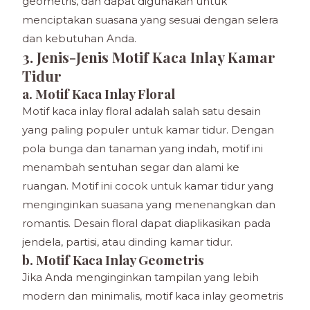
geometris, dan dapat digunakan untuk
menciptakan suasana yang sesuai dengan selera
dan kebutuhan Anda.
3. Jenis-Jenis Motif Kaca Inlay Kamar
Tidur
a. Motif Kaca Inlay Floral
Motif kaca inlay floral adalah salah satu desain
yang paling populer untuk kamar tidur. Dengan
pola bunga dan tanaman yang indah, motif ini
menambah sentuhan segar dan alami ke
ruangan. Motif ini cocok untuk kamar tidur yang
menginginkan suasana yang menenangkan dan
romantis. Desain floral dapat diaplikasikan pada
jendela, partisi, atau dinding kamar tidur.
b. Motif Kaca Inlay Geometris
Jika Anda menginginkan tampilan yang lebih
modern dan minimalis, motif kaca inlay geometris