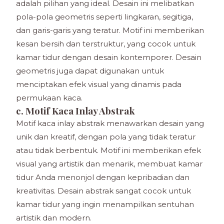
adalah pilihan yang ideal. Desain ini melibatkan
pola-pola geometris seperti lingkaran, segitiga,
dan garis-garis yang teratur. Motif ini memberikan
kesan bersih dan terstruktur, yang cocok untuk
kamar tidur dengan desain kontemporer. Desain
geometris juga dapat digunakan untuk
menciptakan efek visual yang dinamis pada
permukaan kaca.
c. Motif Kaca Inlay Abstrak
Motif kaca inlay abstrak menawarkan desain yang
unik dan kreatif, dengan pola yang tidak teratur
atau tidak berbentuk. Motif ini memberikan efek
visual yang artistik dan menarik, membuat kamar
tidur Anda menonjol dengan kepribadian dan
kreativitas. Desain abstrak sangat cocok untuk
kamar tidur yang ingin menampilkan sentuhan
artistik dan modern.