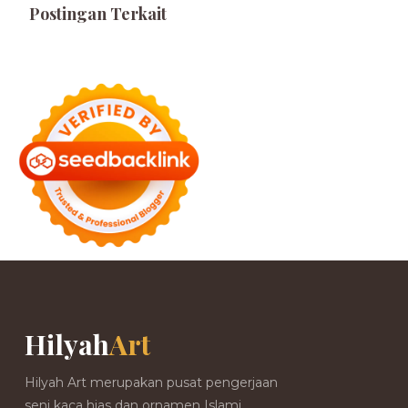
Postingan Terkait
Hilyah
Art
Hilyah Art merupakan pusat pengerjaan
seni kaca hias dan ornamen Islami