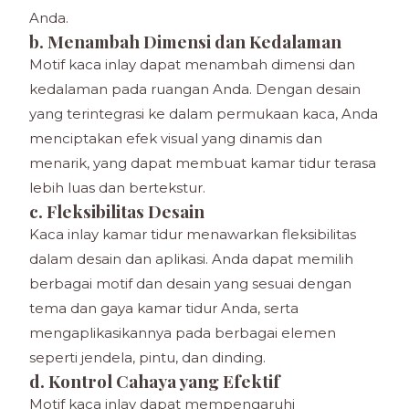
Anda.
b. Menambah Dimensi dan Kedalaman
Motif kaca inlay dapat menambah dimensi dan
kedalaman pada ruangan Anda. Dengan desain
yang terintegrasi ke dalam permukaan kaca, Anda
menciptakan efek visual yang dinamis dan
menarik, yang dapat membuat kamar tidur terasa
lebih luas dan bertekstur.
c. Fleksibilitas Desain
Kaca inlay kamar tidur menawarkan fleksibilitas
dalam desain dan aplikasi. Anda dapat memilih
berbagai motif dan desain yang sesuai dengan
tema dan gaya kamar tidur Anda, serta
mengaplikasikannya pada berbagai elemen
seperti jendela, pintu, dan dinding.
d. Kontrol Cahaya yang Efektif
Motif kaca inlay dapat mempengaruhi