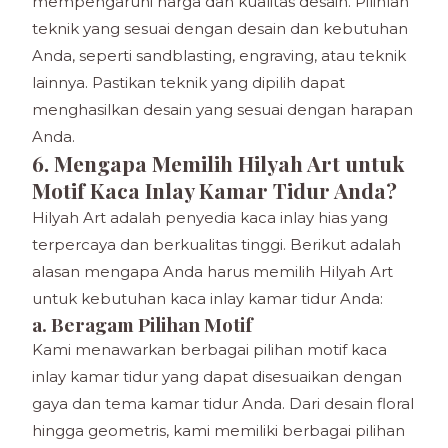
mempengaruhi harga dan kualitas desain. Pilihlah
teknik yang sesuai dengan desain dan kebutuhan
Anda, seperti sandblasting, engraving, atau teknik
lainnya. Pastikan teknik yang dipilih dapat
menghasilkan desain yang sesuai dengan harapan
Anda.
6. Mengapa Memilih Hilyah Art untuk
Motif Kaca Inlay Kamar Tidur Anda?
Hilyah Art adalah penyedia kaca inlay hias yang
terpercaya dan berkualitas tinggi. Berikut adalah
alasan mengapa Anda harus memilih Hilyah Art
untuk kebutuhan kaca inlay kamar tidur Anda:
a. Beragam Pilihan Motif
Kami menawarkan berbagai pilihan motif kaca
inlay kamar tidur yang dapat disesuaikan dengan
gaya dan tema kamar tidur Anda. Dari desain floral
hingga geometris, kami memiliki berbagai pilihan