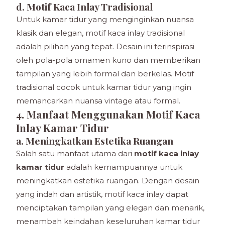
d. Motif Kaca Inlay Tradisional
Untuk kamar tidur yang menginginkan nuansa
klasik dan elegan, motif kaca inlay tradisional
adalah pilihan yang tepat. Desain ini terinspirasi
oleh pola-pola ornamen kuno dan memberikan
tampilan yang lebih formal dan berkelas. Motif
tradisional cocok untuk kamar tidur yang ingin
memancarkan nuansa vintage atau formal.
4. Manfaat Menggunakan Motif Kaca
Inlay Kamar Tidur
a. Meningkatkan Estetika Ruangan
Salah satu manfaat utama dari
motif kaca inlay
kamar tidur
adalah kemampuannya untuk
meningkatkan estetika ruangan. Dengan desain
yang indah dan artistik, motif kaca inlay dapat
menciptakan tampilan yang elegan dan menarik,
menambah keindahan keseluruhan kamar tidur