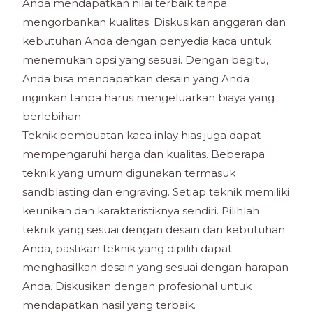
Anda mendapatkan nilai terbaik tanpa
mengorbankan kualitas. Diskusikan anggaran dan
kebutuhan Anda dengan penyedia kaca untuk
menemukan opsi yang sesuai. Dengan begitu,
Anda bisa mendapatkan desain yang Anda
inginkan tanpa harus mengeluarkan biaya yang
berlebihan.
Teknik pembuatan kaca inlay hias juga dapat
mempengaruhi harga dan kualitas. Beberapa
teknik yang umum digunakan termasuk
sandblasting dan engraving. Setiap teknik memiliki
keunikan dan karakteristiknya sendiri. Pilihlah
teknik yang sesuai dengan desain dan kebutuhan
Anda, pastikan teknik yang dipilih dapat
menghasilkan desain yang sesuai dengan harapan
Anda. Diskusikan dengan profesional untuk
mendapatkan hasil yang terbaik.