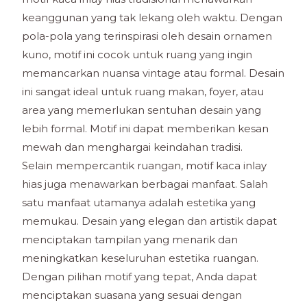
keanggunan yang tak lekang oleh waktu. Dengan
pola-pola yang terinspirasi oleh desain ornamen
kuno, motif ini cocok untuk ruang yang ingin
memancarkan nuansa vintage atau formal. Desain
ini sangat ideal untuk ruang makan, foyer, atau
area yang memerlukan sentuhan desain yang
lebih formal. Motif ini dapat memberikan kesan
mewah dan menghargai keindahan tradisi.
Selain mempercantik ruangan, motif kaca inlay
hias juga menawarkan berbagai manfaat. Salah
satu manfaat utamanya adalah estetika yang
memukau. Desain yang elegan dan artistik dapat
menciptakan tampilan yang menarik dan
meningkatkan keseluruhan estetika ruangan.
Dengan pilihan motif yang tepat, Anda dapat
menciptakan suasana yang sesuai dengan