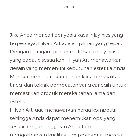
Anda
Jika Anda mencari penyedia kaca inlay hias yang
terpercaya, Hilyah Art adalah pilihan yang tepat.
Dengan beragam pilihan motif kaca inlay hias
yang dapat disesuaikan, Hilyah Art menawarkan
desain yang memenuhi kebutuhan estetika Anda.
Mereka menggunakan bahan kaca berkualitas
tinggi dan teknik pembuatan yang canggih untuk
memastikan produk mereka tahan lama dan
estetis.
Hilyah Art juga menawarkan harga kompetitif,
sehingga Anda dapat menemukan opsi yang
sesuai dengan anggaran Anda tanpa
mengorbankan kualitas. Tim profesional mereka