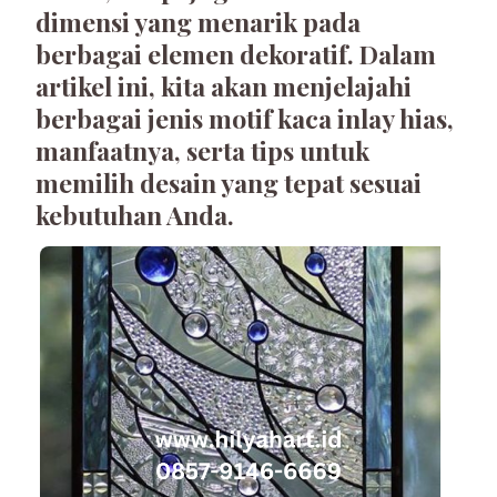
dimensi yang menarik pada
berbagai elemen dekoratif. Dalam
artikel ini, kita akan menjelajahi
berbagai jenis motif kaca inlay hias,
manfaatnya, serta tips untuk
memilih desain yang tepat sesuai
kebutuhan Anda.