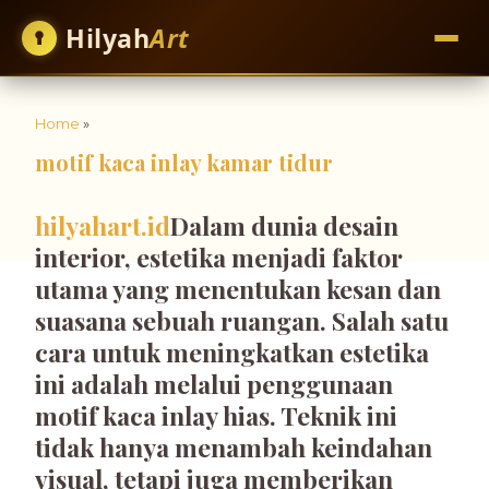
Hilyah
Art
Home
»
motif kaca inlay kamar tidur
hilyahart.id
Dalam dunia desain
interior, estetika menjadi faktor
utama yang menentukan kesan dan
suasana sebuah ruangan. Salah satu
cara untuk meningkatkan estetika
ini adalah melalui penggunaan
motif kaca inlay hias. Teknik ini
tidak hanya menambah keindahan
visual, tetapi juga memberikan