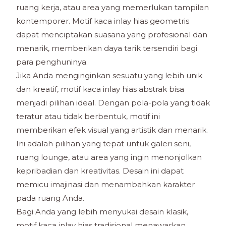
ruang kerja, atau area yang memerlukan tampilan
kontemporer. Motif kaca inlay hias geometris
dapat menciptakan suasana yang profesional dan
menarik, memberikan daya tarik tersendiri bagi
para penghuninya.
Jika Anda menginginkan sesuatu yang lebih unik
dan kreatif, motif kaca inlay hias abstrak bisa
menjadi pilihan ideal. Dengan pola-pola yang tidak
teratur atau tidak berbentuk, motif ini
memberikan efek visual yang artistik dan menarik.
Ini adalah pilihan yang tepat untuk galeri seni,
ruang lounge, atau area yang ingin menonjolkan
kepribadian dan kreativitas. Desain ini dapat
memicu imajinasi dan menambahkan karakter
pada ruang Anda.
Bagi Anda yang lebih menyukai desain klasik,
motif kaca inlay hias tradisional menawarkan