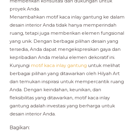
memberikan konsultasi dan dukungan untuk
proyek Anda.
Menambahkan motif kaca inlay gantung ke dalam
desain interior Anda tidak hanya memperindah
ruang, tetapi juga memberikan elemen fungsional
yang unik. Dengan berbagai pilihan desain yang
tersedia, Anda dapat mengekspresikan gaya dan
kepribadian Anda melalui elemen dekoratif ini.
Kunjungi
motif kaca inlay gantung
untuk melihat
berbagai pilihan yang ditawarkan oleh Hilyah Art
dan temukan inspirasi untuk mempercantik ruang
Anda. Dengan keindahan, keunikan, dan
fleksibilitas yang ditawarkan, motif kaca inlay
gantung adalah investasi yang berharga untuk
desain interior Anda.
Bagikan: