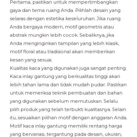
Pertama, pastikan untuk mempertimbangkan
gaya dan tema ruang Anda. Pilihlah desain yang
selaras dengan estetika keseluruhan. Jika ruang
Anda bergaya modern, motif geometris atau
abstrak mungkin lebih cocok. Sebaliknya, jika
Anda menginginkan tampilan yang lebih klasik,
motif floral atau tradisional akan memberikan
kesan yang sesuai.
Kualitas kaca yang digunakan juga sangat penting.
Kaca inlay gantung yang berkualitas tinggi akan
lebih tahan lama dan tidak mudah pudar. Pastikan
untuk memeriksa teknik pembuatan dan bahan
yang digunakan sebelum memutuskan. Selalu
pilih produk yang telah terbukti kualitasnya. Selain
itu, sesuaikan pilihan motif dengan anggaran Anda.
Motif kaca inlay gantung memiliki rentang harga
yang bervariasi, tergantung pada desain, ukuran,