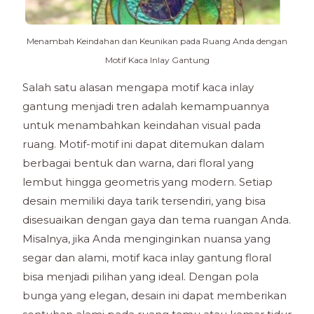
Menambah Keindahan dan Keunikan pada Ruang Anda dengan
Motif Kaca Inlay Gantung
Salah satu alasan mengapa motif kaca inlay
gantung menjadi tren adalah kemampuannya
untuk menambahkan keindahan visual pada
ruang. Motif-motif ini dapat ditemukan dalam
berbagai bentuk dan warna, dari floral yang
lembut hingga geometris yang modern. Setiap
desain memiliki daya tarik tersendiri, yang bisa
disesuaikan dengan gaya dan tema ruangan Anda.
Misalnya, jika Anda menginginkan nuansa yang
segar dan alami, motif kaca inlay gantung floral
bisa menjadi pilihan yang ideal. Dengan pola
bunga yang elegan, desain ini dapat memberikan