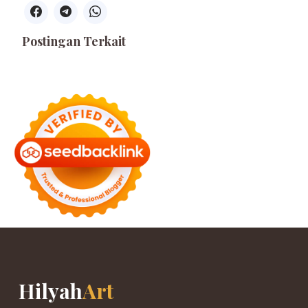
Postingan Terkait
Hilyah
Art