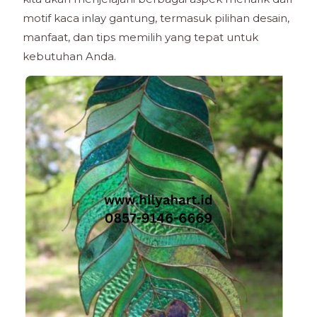
motif kaca inlay gantung, termasuk pilihan desain,
manfaat, dan tips memilih yang tepat untuk
kebutuhan Anda.