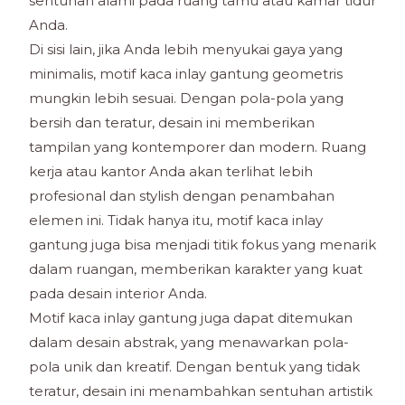
sentuhan alami pada ruang tamu atau kamar tidur
Anda.
Di sisi lain, jika Anda lebih menyukai gaya yang
minimalis, motif kaca inlay gantung geometris
mungkin lebih sesuai. Dengan pola-pola yang
bersih dan teratur, desain ini memberikan
tampilan yang kontemporer dan modern. Ruang
kerja atau kantor Anda akan terlihat lebih
profesional dan stylish dengan penambahan
elemen ini. Tidak hanya itu, motif kaca inlay
gantung juga bisa menjadi titik fokus yang menarik
dalam ruangan, memberikan karakter yang kuat
pada desain interior Anda.
Motif kaca inlay gantung juga dapat ditemukan
dalam desain abstrak, yang menawarkan pola-
pola unik dan kreatif. Dengan bentuk yang tidak
teratur, desain ini menambahkan sentuhan artistik