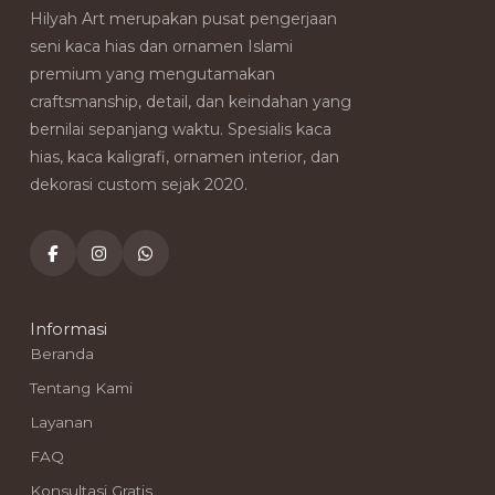
Hilyah Art merupakan pusat pengerjaan
seni kaca hias dan ornamen Islami
premium yang mengutamakan
craftsmanship, detail, dan keindahan yang
bernilai sepanjang waktu. Spesialis kaca
hias, kaca kaligrafi, ornamen interior, dan
dekorasi custom sejak 2020.
Informasi
Beranda
Tentang Kami
Layanan
FAQ
Konsultasi Gratis