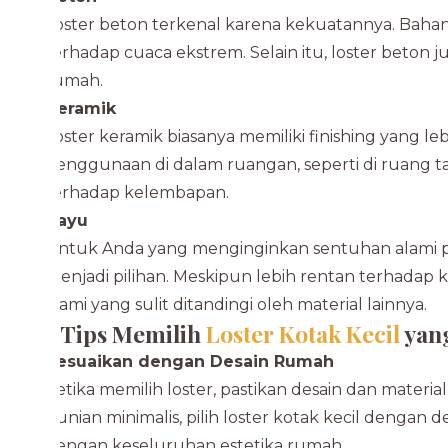
Loster beton terkenal karena kekuatannya. Bahan 
terhadap cuaca ekstrem. Selain itu, loster beton
rumah.
Keramik
Loster keramik biasanya memiliki finishing yang l
penggunaan di dalam ruangan, seperti di ruang 
terhadap kelembapan.
Kayu
Untuk Anda yang menginginkan sentuhan alami pad
menjadi pilihan. Meskipun lebih rentan terhadap
alami yang sulit ditandingi oleh material lainnya.
Tips Memilih
Loster Kotak Kecil
yan
Sesuaikan dengan Desain Rumah
Ketika memilih loster, pastikan desain dan mater
hunian minimalis, pilih loster kotak kecil dengan 
dengan keseluruhan estetika rumah.