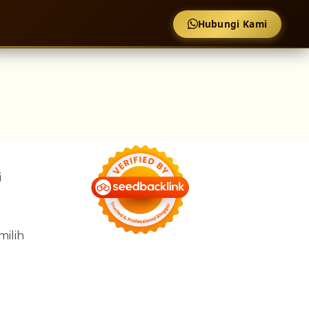
Hubungi Kami
i
milih