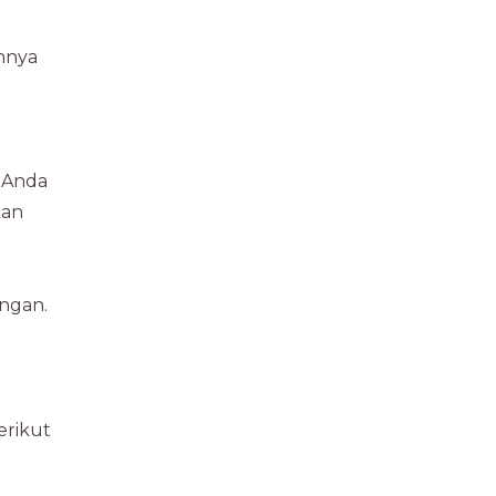
annya
. Anda
kan
angan.
erikut