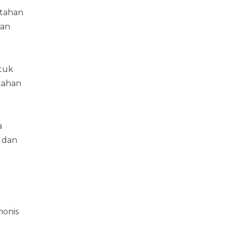
 tahan
lan
ntuk
tahan
a
 dan
monis