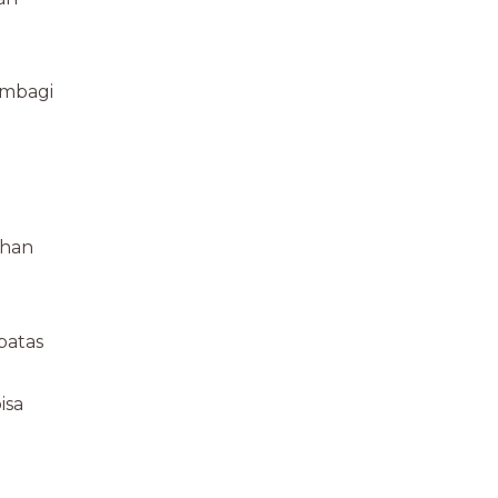
membagi
ahan
batas
isa