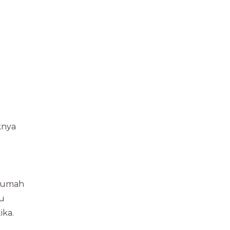
knya
 rumah
au
ika.