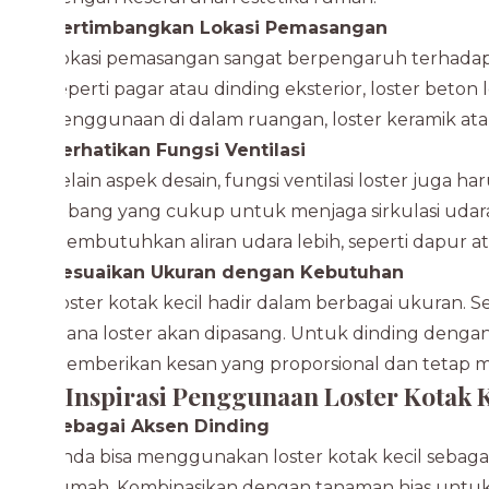
Pertimbangkan Lokasi Pemasangan
Lokasi pemasangan sangat berpengaruh terhadap m
seperti pagar atau dinding eksterior, loster beto
penggunaan di dalam ruangan, loster keramik atau 
Perhatikan Fungsi Ventilasi
Selain aspek desain, fungsi ventilasi loster juga ha
lubang yang cukup untuk menjaga sirkulasi udara
membutuhkan aliran udara lebih, seperti dapur a
Sesuaikan Ukuran dengan Kebutuhan
Loster kotak kecil hadir dalam berbagai ukuran.
mana loster akan dipasang. Untuk dinding dengan 
memberikan kesan yang proporsional dan tetap men
Inspirasi Penggunaan Loster Kotak K
Sebagai Aksen Dinding
Anda bisa menggunakan loster kotak kecil sebaga
rumah. Kombinasikan dengan tanaman hias untuk 