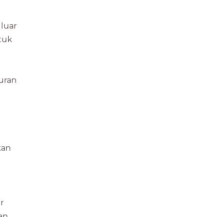
 luar
ntuk
kuran
kan
r
an