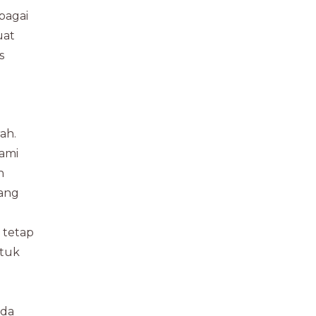
bagai
uat
s
ah.
kami
n
yang
 tetap
ntuk
nda