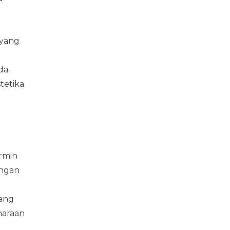
 yang
da.
tetika
g
ermin
engan
yang
haraan