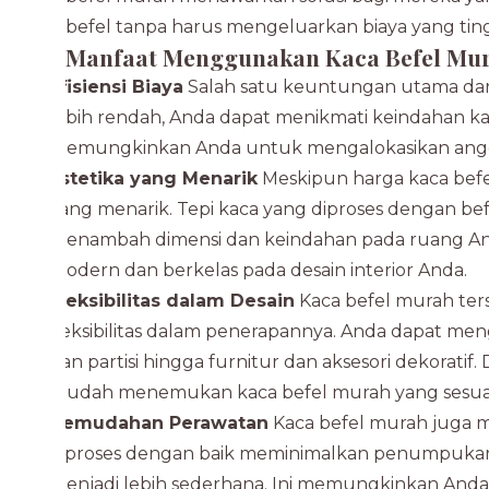
befel tanpa harus mengeluarkan biaya yang ting
Manfaat Menggunakan Kaca Befel Mu
Efisiensi Biaya
Salah satu keuntungan utama dari 
lebih rendah, Anda dapat menikmati keindahan ka
memungkinkan Anda untuk mengalokasikan anggara
Estetika yang Menarik
Meskipun harga kaca befel
yang menarik. Tepi kaca yang diproses dengan be
menambah dimensi dan keindahan pada ruang An
modern dan berkelas pada desain interior Anda.
Fleksibilitas dalam Desain
Kaca befel murah ter
fleksibilitas dalam penerapannya. Anda dapat meng
dan partisi hingga furnitur dan aksesori dekorati
mudah menemukan kaca befel murah yang sesuai
Kemudahan Perawatan
Kaca befel murah juga 
diproses dengan baik meminimalkan penumpukan
menjadi lebih sederhana. Ini memungkinkan Anda