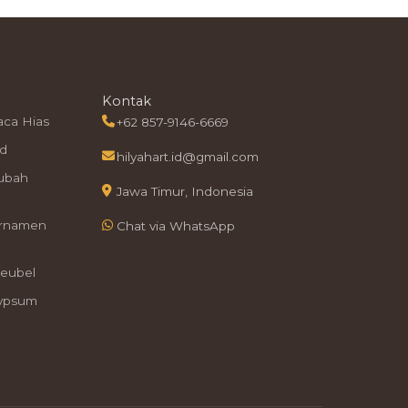
Kontak
aca Hias
+62 857-9146-6669
id
hilyahart.id@gmail.com
ubah
Jawa Timur, Indonesia
Ornamen
Chat via WhatsApp
eubel
Gypsum