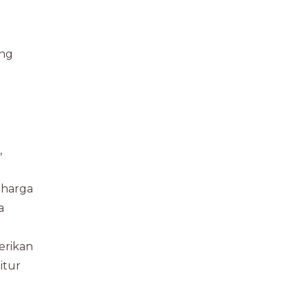
ang
,
 harga
a
erikan
itur