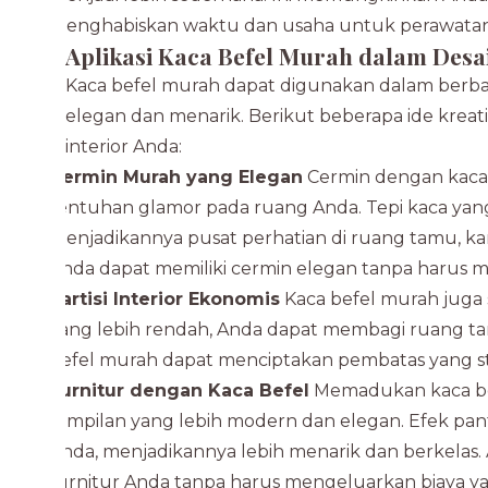
menghabiskan waktu dan usaha untuk perawatan
Aplikasi Kaca Befel Murah dalam Desai
Kaca befel murah dapat digunakan dalam berbag
elegan dan menarik. Berikut beberapa ide krea
interior Anda:
Cermin Murah yang Elegan
Cermin dengan kaca 
sentuhan glamor pada ruang Anda. Tepi kaca yan
menjadikannya pusat perhatian di ruang tamu, kam
Anda dapat memiliki cermin elegan tanpa harus m
Partisi Interior Ekonomis
Kaca befel murah juga s
yang lebih rendah, Anda dapat membagi ruang ta
befel murah dapat menciptakan pembatas yang sty
Furnitur dengan Kaca Befel
Memadukan kaca bef
tampilan yang lebih modern dan elegan. Efek pa
Anda, menjadikannya lebih menarik dan berkela
furnitur Anda tanpa harus mengeluarkan biaya ya