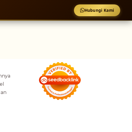
Hubungi Kami
annya
el
dan