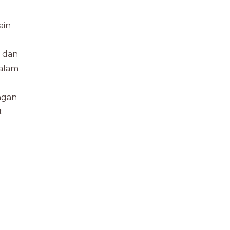
ain
n dan
dalam
ngan
t