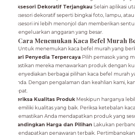
Aksesori Dekoratif Terjangkau
Selain aplikasi 
aksesori dekoratif seperti bingkai foto, lampu, a
aksesori ini lebih menonjol dan memberikan sen
mengeluarkan anggaran yang besar.
Cara Menemukan Kaca Befel Murah Be
Untuk menemukan kaca befel murah yang berku
Cari Penyedia Terpercaya
Pilih pemasok yang me
Pastikan mereka menawarkan produk dengan kualit
menyediakan berbagai pilihan kaca befel murah 
Anda. Dengan pengalaman dan keahlian kami, ka
tepat.
Periksa Kualitas Produk
Meskipun harganya lebih
memiliki kualitas yang baik. Periksa ketebalan k
memastikan Anda mendapatkan produk yang sesu
Bandingkan Harga dan Pilihan
Lakukan perbandi
mendapatkan penawaran terbaik. Pertimbangkan 