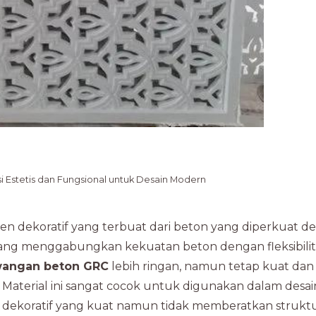
 Estetis dan Fungsional untuk Desain Modern
en dekoratif yang terbuat dari beton yang diperkuat d
yang menggabungkan kekuatan beton dengan fleksibilit
wangan beton GRC
lebih ringan, namun tetap kuat dan
Material ini sangat cocok untuk digunakan dalam desai
ekoratif yang kuat namun tidak memberatkan strukt