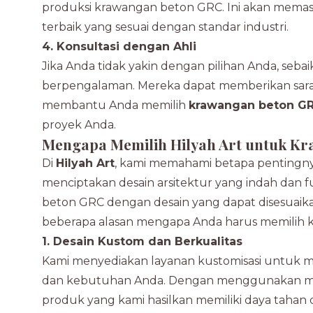
produksi krawangan beton GRC. Ini akan mema
terbaik yang sesuai dengan standar industri.
4. Konsultasi dengan Ahli
Jika Anda tidak yakin dengan pilihan Anda, seba
berpengalaman. Mereka dapat memberikan sar
membantu Anda memilih
krawangan beton G
proyek Anda.
Mengapa Memilih Hilyah Art untuk K
Di
Hilyah Art
, kami memahami betapa pentingny
menciptakan desain arsitektur yang indah dan 
beton GRC dengan desain yang dapat disesuaika
beberapa alasan mengapa Anda harus memilih k
1. Desain Kustom dan Berkualitas
Kami menyediakan layanan kustomisasi untuk 
dan kebutuhan Anda. Dengan menggunakan mater
produk yang kami hasilkan memiliki daya tahan 