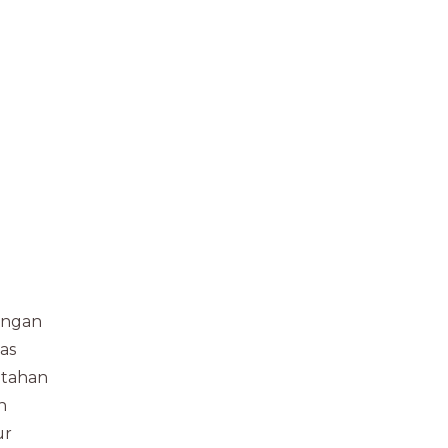
engan
as
 tahan
n
ur