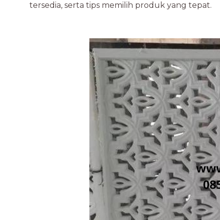
tersedia, serta tips memilih produk yang tepat.