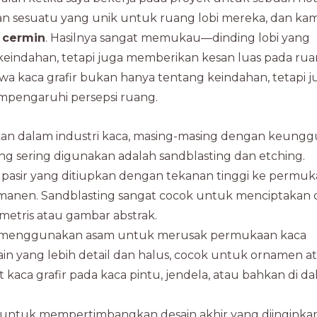
an sesuatu yang unik untuk ruang lobi mereka, dan kam
r cermin
. Hasilnya sangat memukau—dinding lobi yang
 keindahan, tetapi juga memberikan kesan luas pada ru
a kaca grafir bukan hanya tentang keindahan, tetapi j
mpengaruhi persepsi ruang.
an dalam industri kaca, masing-masing dengan keungg
ling sering digunakan adalah sandblasting dan etching.
 pasir yang ditiupkan dengan tekanan tinggi ke permu
rmanen. Sandblasting sangat cocok untuk menciptakan 
ometris atau gambar abstrak.
ini menggunakan asam untuk merusak permukaan kaca
sain yang lebih detail dan halus, cocok untuk ornamen a
kaca grafir pada kaca pintu, jendela, atau bahkan di d
ng untuk mempertimbangkan desain akhir yang diinginka