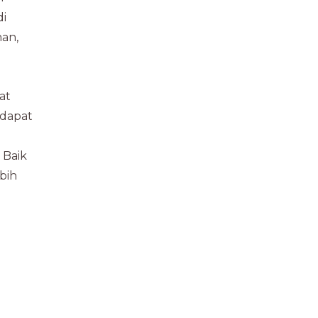
di
han,
at
 dapat
 Baik
bih