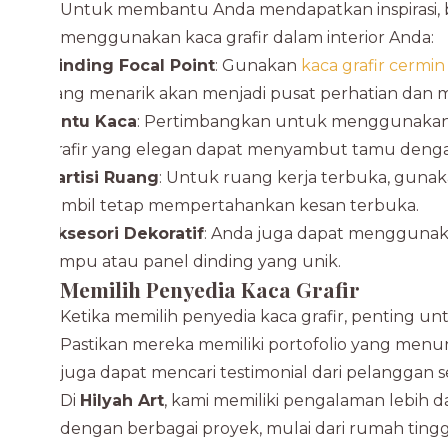
Untuk membantu Anda mendapatkan inspirasi, b
menggunakan kaca grafir dalam interior Anda:
Dinding Focal Point
: Gunakan
kaca grafir cermin
yang menarik akan menjadi pusat perhatian dan
Pintu Kaca
: Pertimbangkan untuk menggunakan ka
grafir yang elegan dapat menyambut tamu dengan
Partisi Ruang
: Untuk ruang kerja terbuka, gunakan
sambil tetap mempertahankan kesan terbuka.
Aksesori Dekoratif
: Anda juga dapat menggunaka
lampu atau panel dinding yang unik.
Memilih Penyedia Kaca Grafir
Ketika memilih penyedia kaca grafir, penting
Pastikan mereka memiliki portofolio yang menu
juga dapat mencari testimonial dari pelangga
Di
Hilyah Art
, kami memiliki pengalaman lebih da
dengan berbagai proyek, mulai dari rumah ting