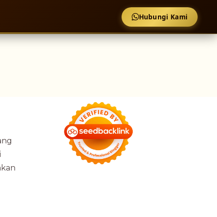
Hubungi Kami
yang
i
akan