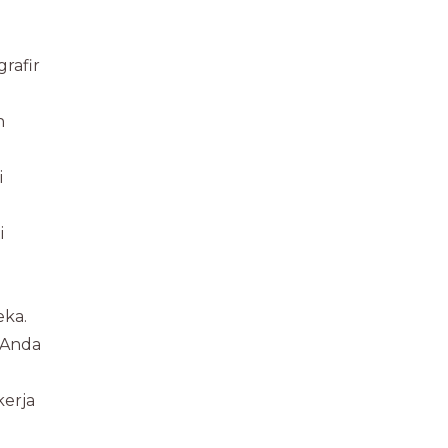
rafir
n
i
i
eka.
 Anda
kerja