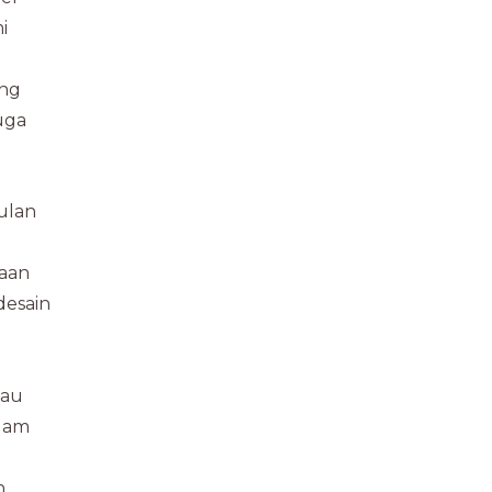
i
ang
uga
ulan
kaan
desain
tau
alam
n