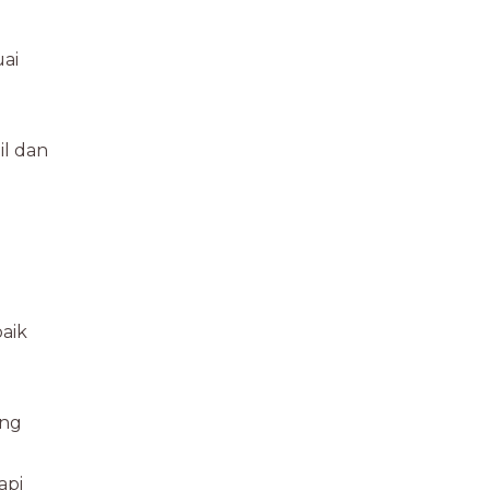
ai
il dan
aik
ang
api