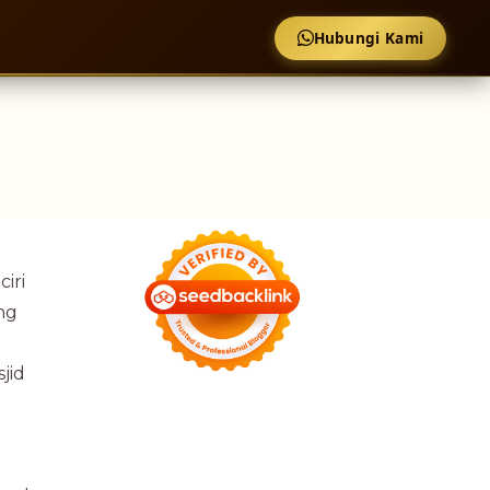
Hubungi Kami
iri
ng
jid