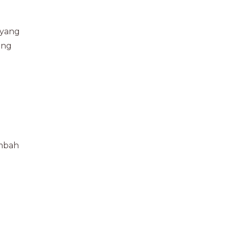
 yang
ang
ambah